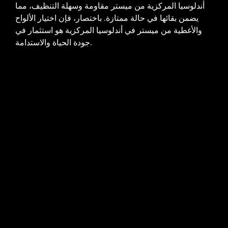
أندلوسيا المركزية من ميستر مقاومة وسهلة التنظيف، مما
يضمن بقائها في حالة ممتازة. باختصار، فإن اختيار الألواح
والأغطية من ميستر في أندلوسيا المركزية هو استثمار في
جودة الحياة والاستدامة.