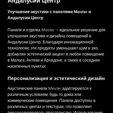
Улучшение акустики с панелями Meister в
Андалусии Центр
Панели и отделка Meister — идеальное решение для
улучшения акустики и дизайна помещений в
Андалусии Центр. Благодаря инновационной
технологии, эти продукты уменьшают шум и эхо,
добавляя эстетический акцент в любое помещение
в Малаге, Антеки и Архидоне, а также в соседних
населенных пунктах.
Персонализация и эстетический дизайн
Акустические панели Meister адаптируются к
различным условиям, будь то дома или
коммерческие помещения. Панели доступны в
различных цветах и текстурах, что позволяет
персонализировать пространство. Использование