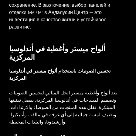
сохранение. В заключение, выбор панелей и
отделки Meister в Андалусии Центр — это
инвестиция в качество жизни и устойчивое
развитие.
ألواح ميستر وأغطية في أندلوسيا
المركزية
تحسين الصوتيات باستخدام ألواح ميستر في أندلوسيا
المركزية
تعد ألواح وأغطية ميستر الحل المثالي لتحسين الصوتيات
وتصميم المساحات في أندلوسيا المركزية. بفضل تقنيتها
المبتكرة، تقلل هذه المنتجات من الضوضاء والارتدادات،
وتضيف لمسة جمالية إلى أي غرفة في مالقة، وأنتيكيرا،
وأرشيدونا، والبلدات المحيطة.
تخصيص وتصميم جمالي