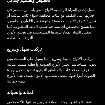
تتمثل إحدى المزايا الرئيسية لألواح الصوتيات من ميستر في
قدرتها على التكيف مع بيئات مختلفة، سواء كانت سكنية أو
تجارية. تتوفر الألواح بمجموعة متنوعة من الألوان والملمس،
مما يسمح بتخصيص أي مساحة حسب النمط المطلوب. كما
تعكس المواد المعاد تدويرها المستخدمة في تصنيع الألواح
التزامًا بالاستدامة.
تركيب سهل وسريع
تركيب الألواح بسيط وسريع، مما يسهل على المستخدمين
تحويل مساحاتهم. تعتبر الألواح الصوتية وأغطية ميستر مثالية
لغرف الاجتماعات والمناطق الترفيهية، حيث تكون جودة
الصوت أمرًا حيويًا. بفضل تصميمها الأنيق، تضيف هذه الألواح
قيمة جمالية.
المتانة والصيانة
تعتبر المتانة وسهولة الصيانة من بين ميزاتها. الأغطية في