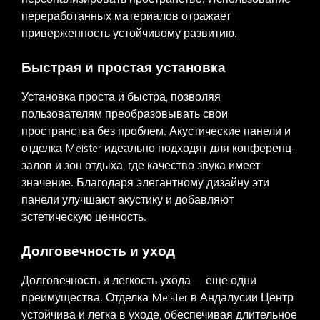
переработанных материалов отражает
приверженность устойчивому развитию.
Быстрая и простая установка
Установка проста и быстра, позволяя
пользователям преобразовывать свои
пространства без проблем. Акустические панели и
отделка Meister идеально подходят для конференц-
залов и зон отдыха, где качество звука имеет
значение. Благодаря элегантному дизайну эти
панели улучшают акустику и добавляют
эстетическую ценность.
Долговечность и уход
Долговечность и легкость ухода — еще одни
преимущества. Отделка Meister в Андалусии Центр
устойчива и легка в уходе, обеспечивая длительное