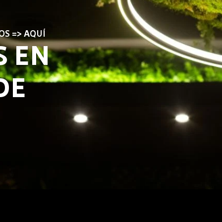
OS => AQUÍ
S EN
DE