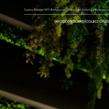
Suelos Meister Nº1 Andalucía Centro
Archidona y Antequer
INICIO
CONÓCENOS
COLECCIONES